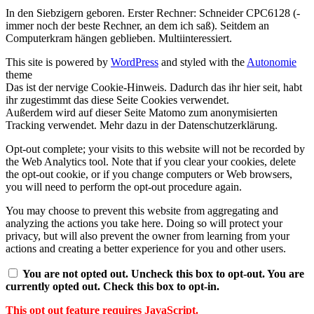
In den Siebzigern geboren. Erster Rechner: Schneider CPC6128 (-
immer noch der beste Rechner, an dem ich saß). Seitdem an
Computerkram hängen geblieben. Multiinteressiert.
This site is powered by
WordPress
and styled with the
Autonomie
theme
Das ist der nervige Cookie-Hinweis. Dadurch das ihr hier seit, habt
ihr zugestimmt das diese Seite Cookies verwendet.
Außerdem wird auf dieser Seite Matomo zum anonymisierten
Tracking verwendet. Mehr dazu in der Datenschutzerklärung.
Opt-out complete; your visits to this website will not be recorded by
the Web Analytics tool. Note that if you clear your cookies, delete
the opt-out cookie, or if you change computers or Web browsers,
you will need to perform the opt-out procedure again.
You may choose to prevent this website from aggregating and
analyzing the actions you take here. Doing so will protect your
privacy, but will also prevent the owner from learning from your
actions and creating a better experience for you and other users.
You are not opted out. Uncheck this box to opt-out.
You are
currently opted out. Check this box to opt-in.
This opt out feature requires JavaScript.