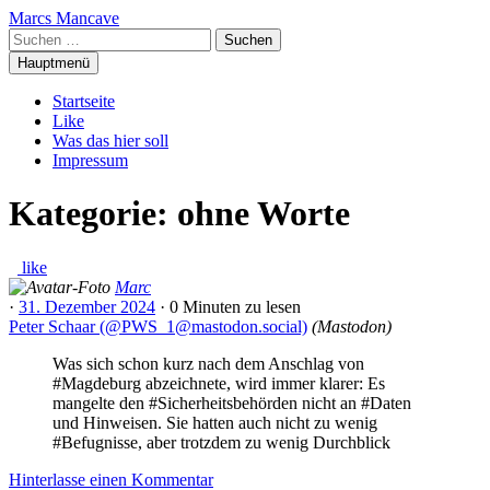
Zum
Marcs Mancave
Inhalt
Suchen
springen
nach:
Hauptmenü
Startseite
Like
Was das hier soll
Impressum
Kategorie:
ohne Worte
like
Marc
·
31. Dezember 2024
·
0 Minuten
zu lesen
Peter Schaar (@PWS_1@mastodon.social)
(
Mastodon
)
Was sich schon kurz nach dem Anschlag von
#Magdeburg abzeichnete, wird immer klarer: Es
mangelte den #Sicherheitsbehörden nicht an #Daten
und Hinweisen. Sie hatten auch nicht zu wenig
#Befugnisse, aber trotzdem zu wenig Durchblick
Hinterlasse einen Kommentar