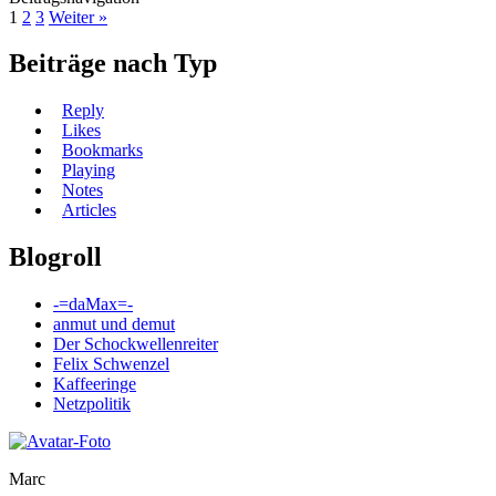
1
2
3
Weiter »
Beiträge nach Typ
Reply
Likes
Bookmarks
Playing
Notes
Articles
Blogroll
-=daMax=-
anmut und demut
Der Schockwellenreiter
Felix Schwenzel
Kaffeeringe
Netzpolitik
Marc