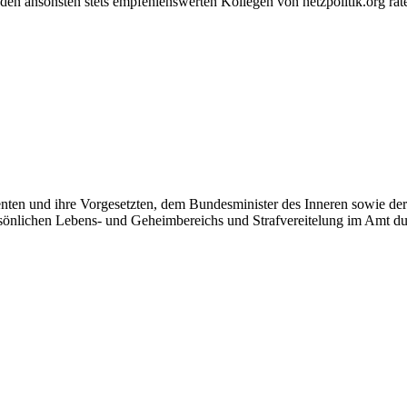
 den ansonsten stets empfehlenswerten Kollegen von netzpolitik.org ra
nten und ihre Vorgesetzten, dem Bundesminister des Inneren sowie de
 persönlichen Lebens- und Geheimbereichs und Strafvereitelung im A