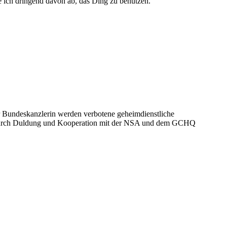
te ich dringend davon ab, das Ding zu benutzen.
r Bundeskanzlerin werden verbotene geheimdienstliche
mt durch Duldung und Kooperation mit der NSA und dem GCHQ