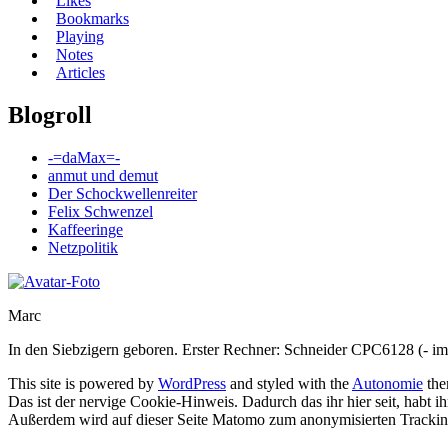
Likes
Bookmarks
Playing
Notes
Articles
Blogroll
-=daMax=-
anmut und demut
Der Schockwellenreiter
Felix Schwenzel
Kaffeeringe
Netzpolitik
Marc
In den Siebzigern geboren. Erster Rechner: Schneider CPC6128 (- im
This site is powered by
WordPress
and styled with the
Autonomie
th
Das ist der nervige Cookie-Hinweis. Dadurch das ihr hier seit, habt i
Außerdem wird auf dieser Seite Matomo zum anonymisierten Trackin