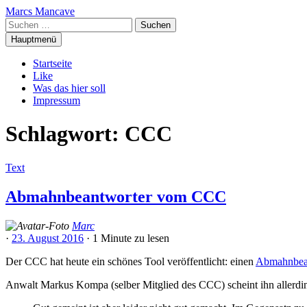
Zum
Marcs Mancave
Inhalt
Suchen
springen
nach:
Hauptmenü
Startseite
Like
Was das hier soll
Impressum
Schlagwort:
CCC
Text
Abmahnbeantworter vom CCC
Marc
·
23. August 2016
·
1 Minute
zu lesen
Der CCC hat heute ein schönes Tool veröffentlicht: einen
Abmahnbea
Anwalt Markus Kompa (selber Mitglied des CCC) scheint ihn allerdi