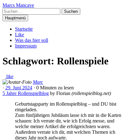
Zum
Marcs Mancave
Inhalt
Suchen
springen
nach:
Hauptmenü
Startseite
Like
Was das hier soll
Impressum
Schlagwort:
Rollenspiele
like
Marc
·
29. Juni 2024
·
0 Minuten
zu lesen
5 Jahre Rollenspielblog
by
Florian
(
rollenspielblog.net
)
Geburtstagsparty im Rollenspielblog – und DU bist
eingeladen.
Zum fünfjährigen Jubiläum lasse ich mir in die Karten
schauen: Ich verrate dir, wie ich Erfolg messe, und
welche meiner Artikel die erfolgreichsten waren.
Außerdem verrate ich dir, mit welchen Themen ich
dieses Jahr noch aufwarte.