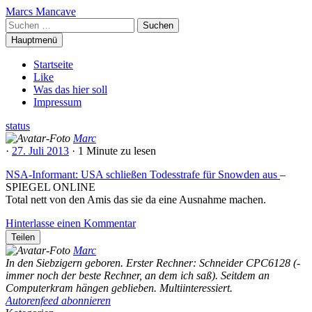
Zum
Marcs Mancave
Inhalt
Suchen
springen
nach:
Hauptmenü
Startseite
Like
Was das hier soll
Impressum
status
Marc
·
27. Juli 2013
·
1 Minute
zu lesen
NSA-Informant: USA schließen Todesstrafe für Snowden aus
–
SPIEGEL ONLINE
Total nett von den Amis das sie da eine Ausnahme machen.
Hinterlasse einen Kommentar
Teilen
Marc
In den Siebzigern geboren. Erster Rechner: Schneider CPC6128 (-
immer noch der beste Rechner, an dem ich saß). Seitdem an
Computerkram hängen geblieben. Multiinteressiert.
Autorenfeed abonnieren