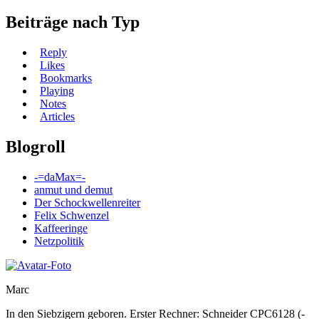
Beiträge nach Typ
Reply
Likes
Bookmarks
Playing
Notes
Articles
Blogroll
-=daMax=-
anmut und demut
Der Schockwellenreiter
Felix Schwenzel
Kaffeeringe
Netzpolitik
Marc
In den Siebzigern geboren. Erster Rechner: Schneider CPC6128 (-