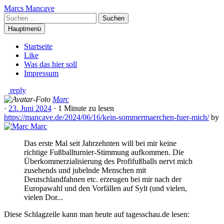
Zum
Marcs Mancave
Inhalt
Suchen
springen
nach:
Hauptmenü
Startseite
Like
Was das hier soll
Impressum
reply
Marc
·
23. Juni 2024
·
1 Minute
zu lesen
https://mancave.de/2024/06/16/kein-sommermaerchen-fuer-mich/
by
Marc
Das erste Mal seit Jahrzehnten will bei mir keine
richtige Fußballturnier-Stimmung aufkommen. Die
Überkommerzialisierung des Profifußballs nervt mich
zusehends und jubelnde Menschen mit
Deutschlandfahnen etc. erzeugen bei mir nach der
Europawahl und den Vorfällen auf Sylt (und vielen,
vielen Dor...
Diese Schlagzeile kann man heute auf tagesschau.de lesen: