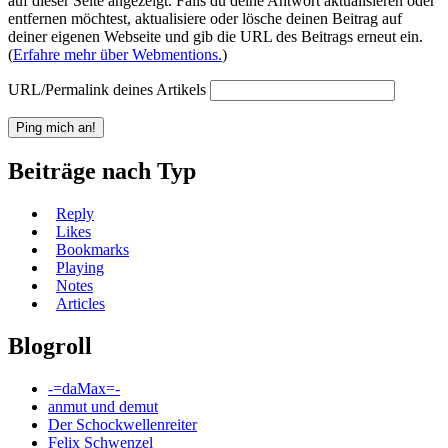
auf dieser Seite angezeigt. Falls du deine Antwort aktualisieren oder
entfernen möchtest, aktualisiere oder lösche deinen Beitrag auf
deiner eigenen Webseite und gib die URL des Beitrags erneut ein.
(
Erfahre mehr über Webmentions.
)
URL/Permalink deines Artikels
Beiträge nach Typ
Reply
Likes
Bookmarks
Playing
Notes
Articles
Blogroll
-=daMax=-
anmut und demut
Der Schockwellenreiter
Felix Schwenzel