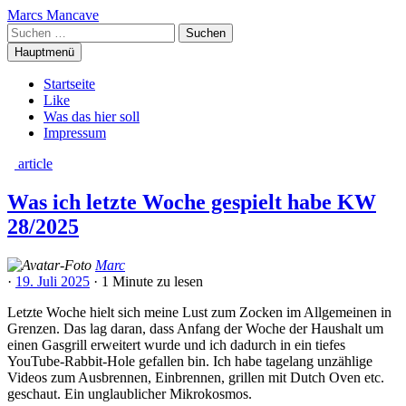
Zum
Marcs Mancave
Inhalt
Suchen
springen
nach:
Hauptmenü
Startseite
Like
Was das hier soll
Impressum
article
Was ich letzte Woche gespielt habe KW
28/2025
Marc
·
19. Juli 2025
·
1 Minute
zu lesen
Letzte Woche hielt sich meine Lust zum Zocken im Allgemeinen in
Grenzen. Das lag daran, dass Anfang der Woche der Haushalt um
einen Gasgrill erweitert wurde und ich dadurch in ein tiefes
YouTube-Rabbit-Hole gefallen bin. Ich habe tagelang unzählige
Videos zum Ausbrennen, Einbrennen, grillen mit Dutch Oven etc.
geschaut. Ein unglaublicher Mikrokosmos.