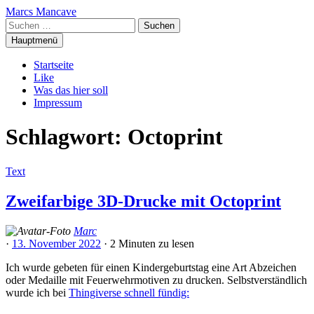
Zum
Marcs Mancave
Inhalt
Suchen
springen
nach:
Hauptmenü
Startseite
Like
Was das hier soll
Impressum
Schlagwort:
Octoprint
Text
Zweifarbige 3D-Drucke mit Octoprint
Marc
·
13. November 2022
·
2 Minuten
zu lesen
Ich wurde gebeten für einen Kindergeburtstag eine Art Abzeichen
oder Medaille mit Feuerwehrmotiven zu drucken. Selbstverständlich
wurde ich bei
Thingiverse schnell fündig: