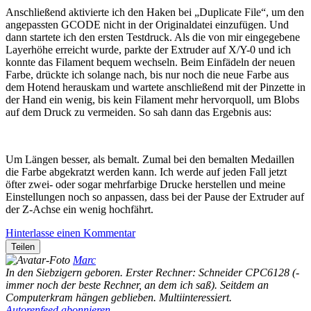
Anschließend aktivierte ich den Haken bei „Duplicate File“, um den
angepassten GCODE nicht in der Originaldatei einzufügen. Und
dann startete ich den ersten Testdruck. Als die von mir eingegebene
Layerhöhe erreicht wurde, parkte der Extruder auf X/Y-0 und ich
konnte das Filament bequem wechseln. Beim Einfädeln der neuen
Farbe, drückte ich solange nach, bis nur noch die neue Farbe aus
dem Hotend herauskam und wartete anschließend mit der Pinzette in
der Hand ein wenig, bis kein Filament mehr hervorquoll, um Blobs
auf dem Druck zu vermeiden. So sah dann das Ergebnis aus:
Um Längen besser, als bemalt. Zumal bei den bemalten Medaillen
die Farbe abgekratzt werden kann. Ich werde auf jeden Fall jetzt
öfter zwei- oder sogar mehrfarbige Drucke herstellen und meine
Einstellungen noch so anpassen, dass bei der Pause der Extruder auf
der Z-Achse ein wenig hochfährt.
Hinterlasse einen Kommentar
Teilen
Marc
In den Siebzigern geboren. Erster Rechner: Schneider CPC6128 (-
immer noch der beste Rechner, an dem ich saß). Seitdem an
Computerkram hängen geblieben. Multiinteressiert.
Autorenfeed abonnieren