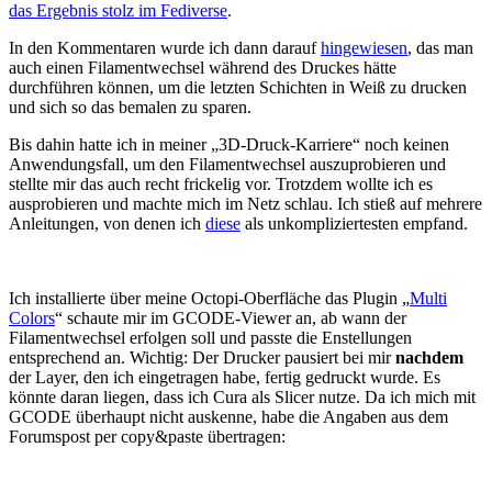
das Ergebnis stolz im Fediverse
.
In den Kommentaren wurde ich dann darauf
hingewiesen
, das man
auch einen Filamentwechsel während des Druckes hätte
durchführen können, um die letzten Schichten in Weiß zu drucken
und sich so das bemalen zu sparen.
Bis dahin hatte ich in meiner „3D-Druck-Karriere“ noch keinen
Anwendungsfall, um den Filamentwechsel auszuprobieren und
stellte mir das auch recht frickelig vor. Trotzdem wollte ich es
ausprobieren und machte mich im Netz schlau. Ich stieß auf mehrere
Anleitungen, von denen ich
diese
als unkompliziertesten empfand.
Ich installierte über meine Octopi-Oberfläche das Plugin „
Multi
Colors
“ schaute mir im GCODE-Viewer an, ab wann der
Filamentwechsel erfolgen soll und passte die Enstellungen
entsprechend an. Wichtig: Der Drucker pausiert bei mir
nachdem
der Layer, den ich eingetragen habe, fertig gedruckt wurde. Es
könnte daran liegen, dass ich Cura als Slicer nutze. Da ich mich mit
GCODE überhaupt nicht auskenne, habe die Angaben aus dem
Forumspost per copy&paste übertragen: