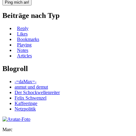
Beiträge nach Typ
Reply
Likes
Bookmarks
Playing
Notes
Articles
Blogroll
-=daMax=-
anmut und demut
Der Schockwellenreiter
Felix Schwenzel
Kaffeeringe
Netzpolitik
Marc