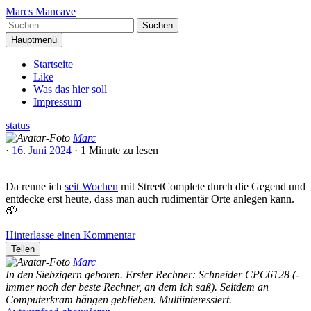
Zum
Marcs Mancave
Inhalt
Suchen
springen
nach:
Hauptmenü
Startseite
Like
Was das hier soll
Impressum
status
Marc
·
16. Juni 2024
·
1 Minute
zu lesen
Da renne ich
seit Wochen
mit StreetComplete durch die Gegend und
entdecke erst heute, dass man auch rudimentär Orte anlegen kann.
🤦
Hinterlasse einen Kommentar
Teilen
Marc
In den Siebzigern geboren. Erster Rechner: Schneider CPC6128 (-
immer noch der beste Rechner, an dem ich saß). Seitdem an
Computerkram hängen geblieben. Multiinteressiert.